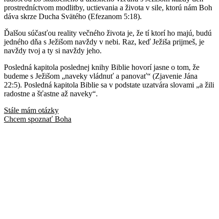
prostredníctvom modlitby, uctievania a života v sile, ktorú nám Boh
dáva skrze Ducha Svätého (Efezanom 5:18).
Ďalšou súčasťou reality večného života je, že tí ktorí ho majú, budú
jedného dňa s Ježišom navždy v nebi. Raz, keď Ježiša prijmeš, je
navždy tvoj a ty si navždy jeho.
Posledná kapitola poslednej knihy Biblie hovorí jasne o tom, že
budeme s Ježišom „naveky vládnuť a panovať“ (Zjavenie Jána
22:5). Posledná kapitola Biblie sa v podstate uzatvára slovami „a žili
radostne a šťastne až naveky“.
Stále mám otázky
Chcem spoznať Boha