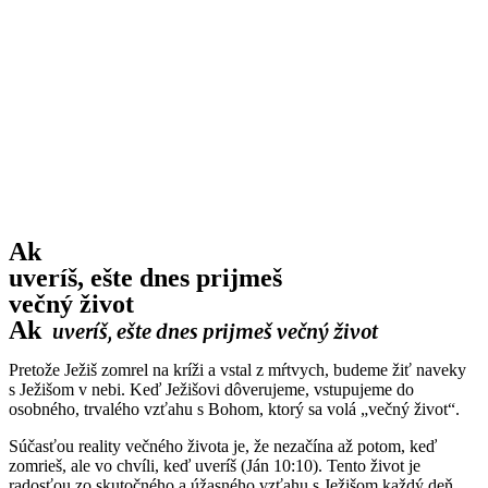
Ak
uveríš, ešte dnes prijmeš
večný život
Ak
uveríš, ešte dnes prijmeš večný život
Pretože Ježiš zomrel na kríži a vstal z mŕtvych, budeme žiť naveky
s Ježišom v nebi. Keď Ježišovi dôverujeme, vstupujeme do
osobného, trvalého vzťahu s Bohom, ktorý sa volá „večný život“.
Súčasťou reality večného života je, že nezačína až potom, keď
zomrieš, ale vo chvíli, keď uveríš (Ján 10:10). Tento život je
radosťou zo skutočného a úžasného vzťahu s Ježišom každý deň